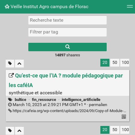
Veille Institut Agro campus de Florac
Nuage de tags
Mur d'images
Quotidien
Flux RS
14897
shaares
20
50
100
Qu’est-ce que l’IA ? module pédagogique par
les caféIA
synthétique et accessible
bultice
·
fin_ressource
·
intelligence_artificielle
March 10, 2025 at 2:59:21 PM GMT+1 * ·
permalien
https://cafeia.org/wp-content/uploads/2024/09/Copy-of-Module-pedagogique-Quest-ce-que-lIA-_.pdf
20
50
100