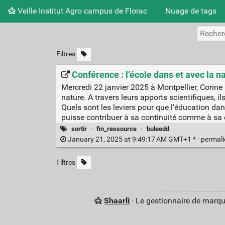
Veille Institut Agro campus de Florac
Nuage de tags
Filtres
Conférence : l’école dans et avec la n
Mercredi 22 janvier 2025 à Montpellier, Corin
nature. A travers leurs apports scientifiques, i
Quels sont les leviers pour que l’éducation da
puisse contribuer à sa continuité comme à sa 
sortir
·
fin_ressource
·
buleedd
January 21, 2025 at 9:49:17 AM GMT+1 * ·
permal
Filtres
Shaarli
· Le gestionnaire de marq