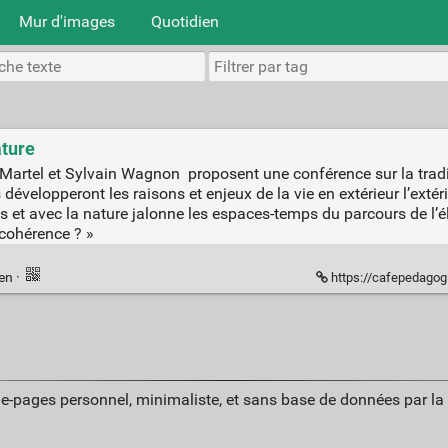
Mur d'images
Quotidien
ature
e Martel et Sylvain Wagnon proposent une conférence sur la trad
ls développeront les raisons et enjeux de la vie en extérieur l’ext
ns et avec la nature jalonne les espaces-temps du parcours de l’é
cohérence ? »
ien
·
https://cafepedagogiqu
ue-pages personnel, minimaliste, et sans base de données par l