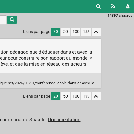
14897
shaares
Liens par page
20
50
100
ition pédagogique d’éduquer dans et avec la
érieur pour construire son rapport au monde. «
lève, et que la mise en réseau des acteurs
e.net/2025/01/21/conference-lecole-dans-et-avec-la-nature/
Liens par page
20
50
100
a communauté Shaarli ·
Documentation